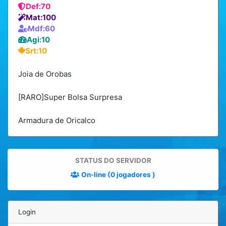
Def:70
Mat:100
Mdf:60
Agi:10
Srt:10
Joia de Orobas
[RARO]Super Bolsa Surpresa
Armadura de Oricalco
STATUS DO SERVIDOR
On-line (0 jogadores )
Login