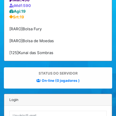
Mdf:590
Agi:19
Srt:19
[RARO]Bolsa Fury
[RARO]Bolsa de Moedas
[125]Kunai das Sombras
STATUS DO SERVIDOR
On-line (0 jogadores )
Login