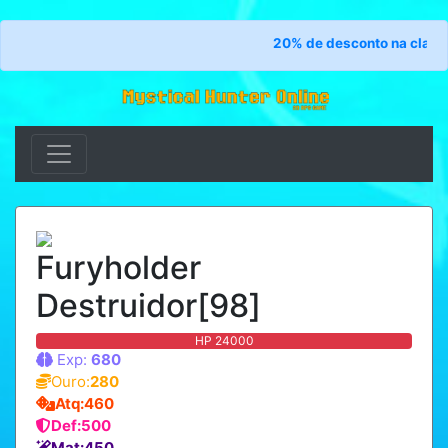
20% de desconto na classe 
Furyholder
Destruidor[98]
HP 24000
Exp:
680
Ouro:
280
Atq:460
Def:500
Mat:450