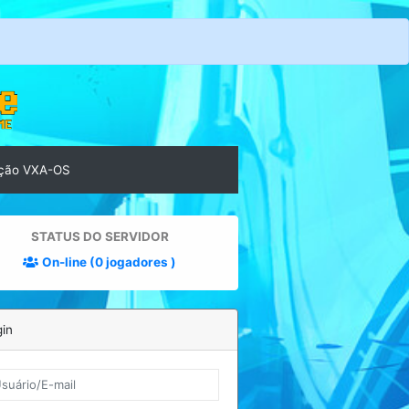
ção VXA-OS
STATUS DO SERVIDOR
On-line (0 jogadores )
in