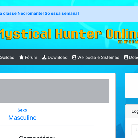
se Necromante! Só essa semana!
Guildas
Fórum
Download
Wikipedia e Sistemas
Doa
Sexo
Log
Masculino