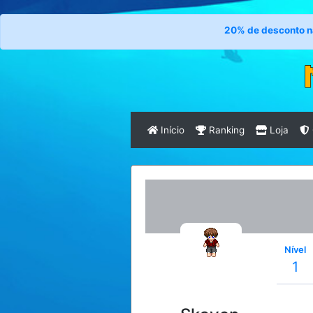
20% de desconto na clas
Início
Ranking
Loja
Nível
1