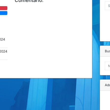
Comentário:
024
Bu
2024
Adq