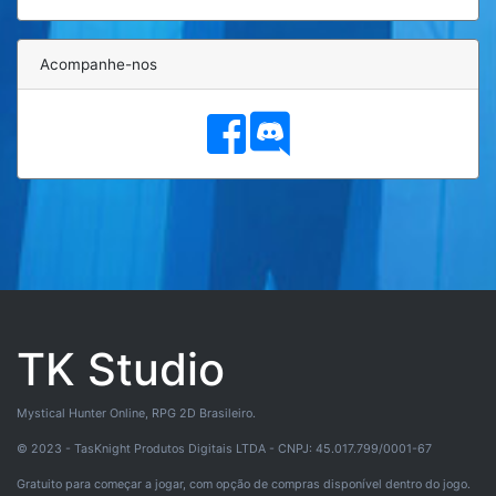
Acompanhe-nos
TK Studio
Mystical Hunter Online, RPG 2D Brasileiro.
© 2023 - TasKnight Produtos Digitais LTDA - CNPJ: 45.017.799/0001-67
Gratuito para começar a jogar, com opção de compras disponível dentro do jogo.