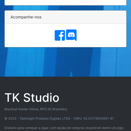
Acompanhe-nos
TK Studio
Mystical Hunter Online, RPG 2D Brasileiro.
© 2023 - TasKnight Produtos Digitais LTDA - CNPJ: 45.017.799/0001-67
Gratuito para começar a jogar, com opção de compras disponível dentro do jogo.