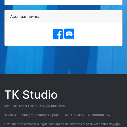
Acompanhe-nos
TK Studio
Mystical Hunter Online, RPG 2D Brasileiro.
© 2023 - TasKnight Produtos Digitais LTDA - CNPJ: 45.017.799/0001-67
Gratuito para começar a jogar, com opção de compras disponível dentro do jogo.